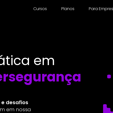
Cursos
Planos
Para Empre
ática em
bersegurança
s e desafios
uam em nossa