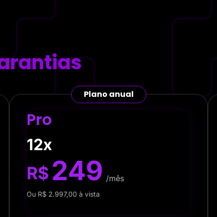
arantias
Plano anual
Pro
12x
249
R$
/mês
Ou R$ 2.997,00 à vista