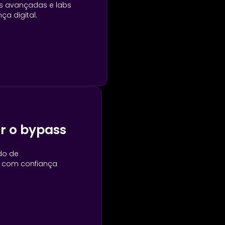
s avançadas e labs
ça digital.
r o bypass
do de
 com confiança