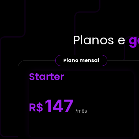
Planos e
g
Plano mensal
Starter
147
R$
/mês